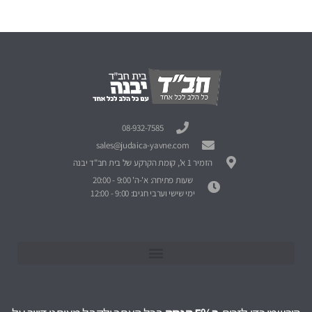
08-932-7585
sales@judaica-yavne.com
הזמיר 1 א', קומת הקרקע של בית חב"ד יבנה
שעות פתיחה: א'-ה' 9:00 - 20:00
ימי שישי וערבי חגים: 9:00 - 12:00