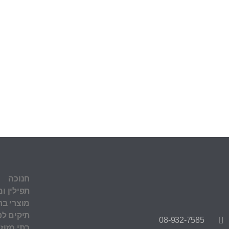
חנוכה
תפילין ומ
מוצרי בר
תיקים לט
08-932-7585
בתי מזוז