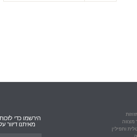
זוזות
הירשמו כדי לזכות
 מצווה
מאיתנו דיוור 
לית ותפילין
ה