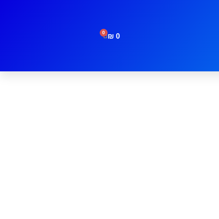
0
₪
0