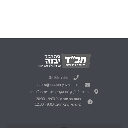
08-932-7585
sales@judaica-yavne.com
הזמיר 1 א', קומת הקרקע של בית חב"ד יבנה
שעות פתיחה: א'-ה' 9:00 - 20:00
ימי שישי וערבי חגים: 9:00 - 12:00