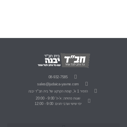
08-932-7585
sales@judaica-yavne.com
הזמיר 1 א', קומת הקרקע של בית חב"ד יבנה
שעות פתיחה: א'-ה' 9:00 - 20:00
ימי שישי וערבי חגים: 9:00 - 12:00