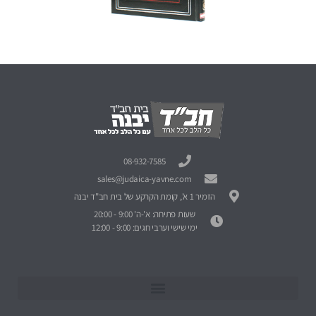
08-932-7585
sales@judaica-yavne.com
הזמיר 1 א', קומת הקרקע של בית חב"ד יבנה
שעות פתיחה: א'-ה' 9:00 - 20:00
ימי שישי וערבי חגים: 9:00 - 12:00