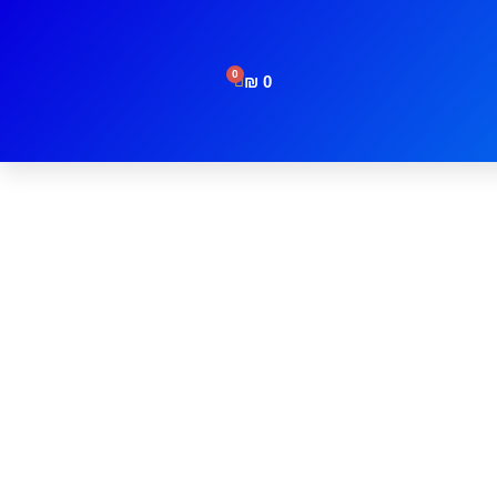
0
₪
0