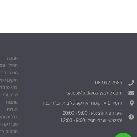
חנוכה
תפילין ומז
מוצרי בר 
תיקים לטלי
08-932-7585
בתי מזוזה
sales@judaica-yavne.com
שבת וחג
מתנות
הזמיר 1 א', קומת הקרקע של בית חב"ד יבנה
נטלות
שעות פתיחה: א'-ה' 9:00 - 20:00
ברכות ותמ
ימי שישי וערבי חגים: 9:00 - 12:00
ספרי קודש
חמסות ברכ