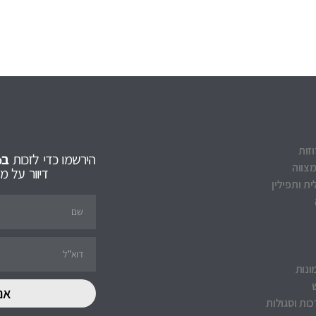
וזות
הירשמו כדי לזכות
ב5% הנחה
מצווה
דיוור על 
ת ותפילין
ונות
אנ
ות וסגולות