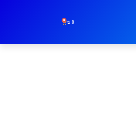
0
₪
0