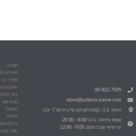
חנוכה
תפילין ומז
מוצרי בר 
תיקים לטלי
08-932-7585
בתי מזוזה
sales@judaica-yavne.com
שבת וחג
מתנות
הזמיר 1 א', קומת הקרקע של בית חב"ד יבנה
נטלות
שעות פתיחה: א'-ה' 9:00 - 20:00
ברכות ותמ
ימי שישי וערבי חגים: 9:00 - 12:00
ספרי קודש