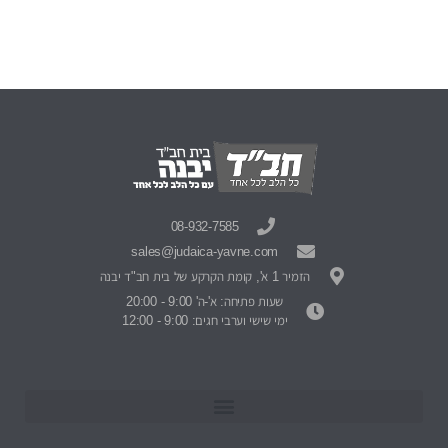
08-932-7585
sales@judaica-yavne.com
הזמיר 1 א', קומת הקרקע של בית חב"ד יבנה
שעות פתיחה: א'-ה' 9:00 - 20:00
ימי שישי וערבי חגים: 9:00 - 12:00