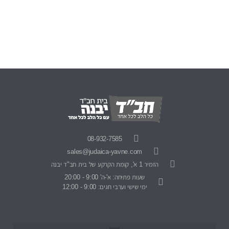
08-932-7585
sales@judaica-yavne.com
הזמיר 1 א', קומת הקרקע של בית חב"ד יבנה
שעות פתיחה: א'-ה' 9:00 - 20:00
ימי שישי וערבי חגים: 9:00 - 12:00