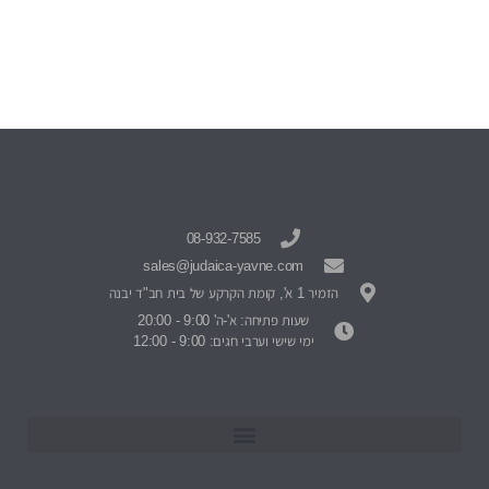
08-932-7585
sales@judaica-yavne.com
הזמיר 1 א', קומת הקרקע של בית חב"ד יבנה
שעות פתיחה: א'-ה' 9:00 - 20:00
ימי שישי וערבי חגים: 9:00 - 12:00