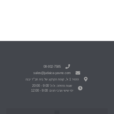
08-932-7585
sales@judaica-yavne.com
הזמיר 1 א', קומת הקרקע של בית חב"ד יבנה
שעות פתיחה: א'-ה' 9:00 - 20:00
ימי שישי וערבי חגים: 9:00 - 12:00