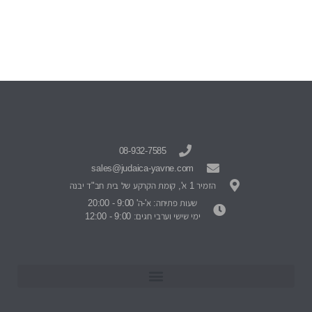
08-932-7585
sales@judaica-yavne.com
הזמיר 1 א', קומת הקרקע של בית חב"ד יבנה
שעות פתיחה: א'-ה' 9:00 - 20:00
ימי שישי וערבי חגים: 9:00 - 12:00