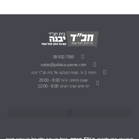
08-932-7585
sales@judaica-yavne.com
הזמיר 1 א', קומת הקרקע של בית חב"ד יבנה
שעות פתיחה: א'-ה' 9:00 - 20:00
ימי שישי וערבי חגים: 9:00 - 12:00