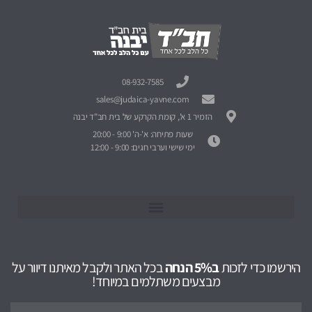
08-932-7585
sales@judaica-yavne.com
הזמיר 1 א', קומת הקרקע של בית חב"ד יבנה
שעות פתיחה: א'-ה' 9:00 - 20:00
ימי שישי וערבי חגים: 9:00 - 12:00
הירשמו כדי לזכות
ב5% הנחה
בכל האתר ולקבל מאיתנו דיוור על
מבצעים משתלמים במיוחד!