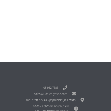
08-932-7585
sales@judaica-yavne.com
הזמיר 1 א', קומת הקרקע של בית חב"ד יבנה
שעות פתיחה: א'-ה' 9:00 - 20:00
ימי שישי וערבי חגים: 9:00 - 12:00