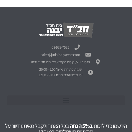
08-932-7585
sales@judaica-yavne.com
הזמיר 1 א', קומת הקרקע של בית חב"ד יבנה
שעות פתיחה: א'-ה' 9:00 - 20:00
ימי שישי וערבי חגים: 9:00 - 12:00
הירשמו כדי לזכות
ב5% הנחה
בכל האתר ולקבל מאיתנו דיוור על
מבצעים משתלמים במיוחד!