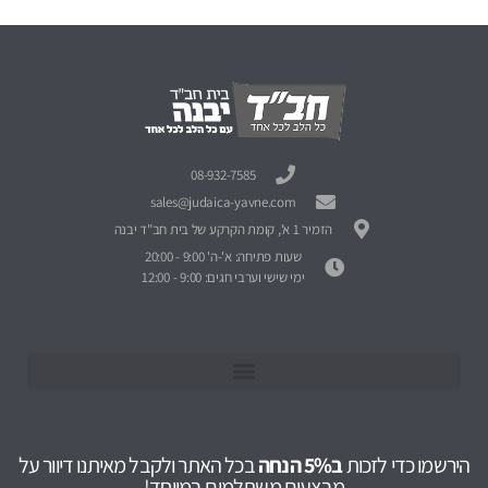
08-932-7585
sales@judaica-yavne.com
הזמיר 1 א', קומת הקרקע של בית חב"ד יבנה
שעות פתיחה: א'-ה' 9:00 - 20:00
ימי שישי וערבי חגים: 9:00 - 12:00
הירשמו כדי לזכות
ב5% הנחה
בכל האתר ולקבל מאיתנו דיוור על
מבצעים משתלמים במיוחד!