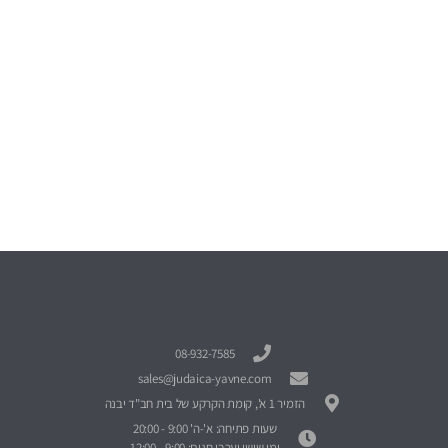
08-932-7585
sales@judaica-yavne.com
הזמיר 1 א', קומת הקרקע של בית חב"ד יבנה
שעות פתיחה: א'-ה' 9:00 - 20:00
ימי שישי וערבי חגים: 9:00 - 12:00