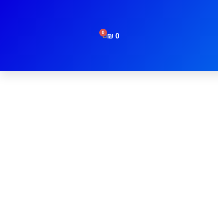
0
₪
0