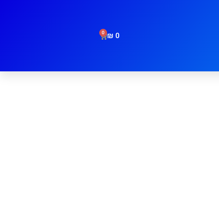
0
₪
0