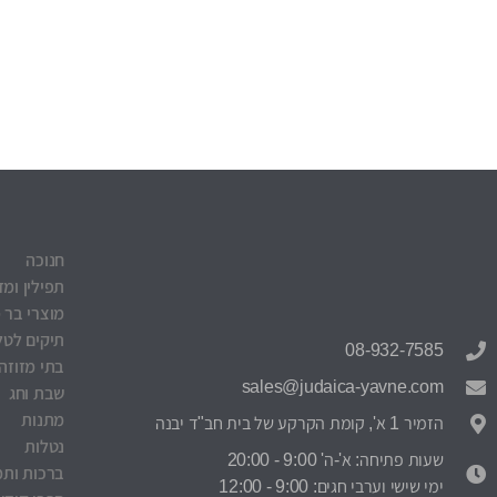
חנוכה
תפילין ומז
מוצרי בר 
תיקים לטלי
08-932-7585
בתי מזוזה
sales@judaica-yavne.com
שבת וחג
מתנות
הזמיר 1 א', קומת הקרקע של בית חב"ד יבנה
נטלות
שעות פתיחה: א'-ה' 9:00 - 20:00
ברכות ותמ
ימי שישי וערבי חגים: 9:00 - 12:00