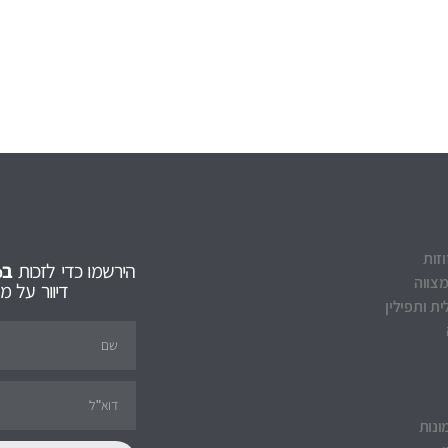
וזות
הירשמו כדי לזכות
ב5% הנחה
מצווה
דיוור על 
ת ותפילין
ונות