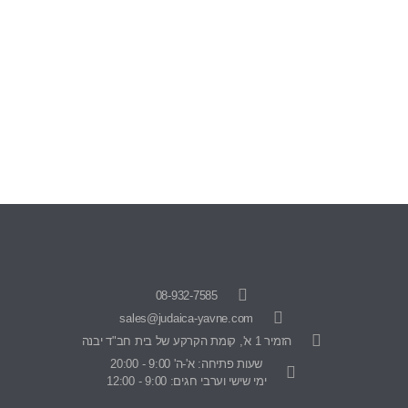
08-932-7585
sales@judaica-yavne.com
הזמיר 1 א', קומת הקרקע של בית חב"ד יבנה
שעות פתיחה: א'-ה' 9:00 - 20:00
ימי שישי וערבי חגים: 9:00 - 12:00