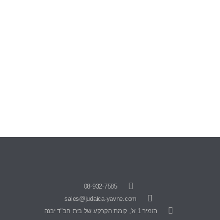
08-932-7585
sales@judaica-yavne.com
הזמיר 1 א', קומת הקרקע של בית חב"ד יבנה