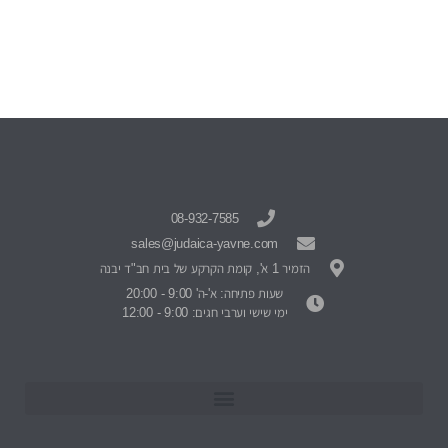
08-932-7585
sales@judaica-yavne.com
הזמיר 1 א', קומת הקרקע של בית חב"ד יבנה
שעות פתיחה: א'-ה' 9:00 - 20:00
ימי שישי וערבי חגים: 9:00 - 12:00