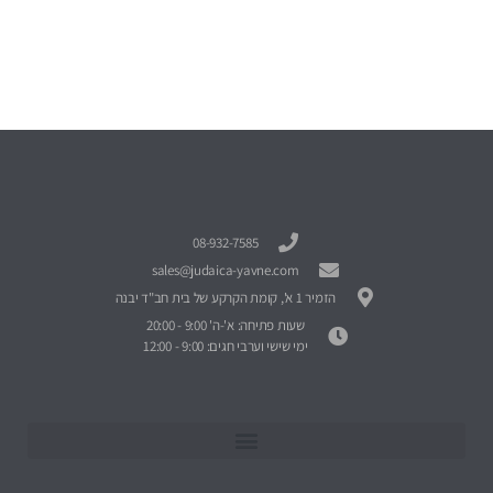
08-932-7585
sales@judaica-yavne.com
הזמיר 1 א', קומת הקרקע של בית חב"ד יבנה
שעות פתיחה: א'-ה' 9:00 - 20:00
ימי שישי וערבי חגים: 9:00 - 12:00