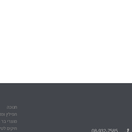
חנוכה
תפילין ומז
מוצרי בר 
תיקים לטלי
08-932-7585