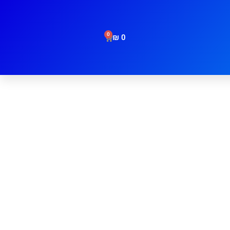
0
₪
0