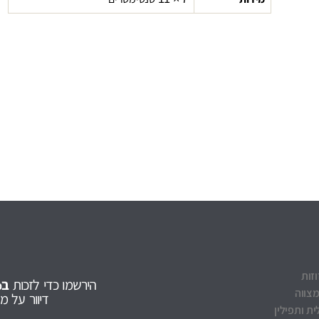
וזות
הירשמו כדי לזכות
ב5% הנחה
מצווה
דיוור על 
ת ותפילין