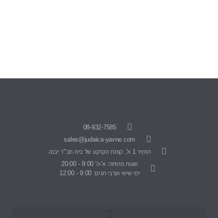
08-932-7585
sales@judaica-yavne.com
הזמיר 1 א', קומת הקרקע של בית חב"ד יבנה
שעות פתיחה: א'-ה' 9:00 - 20:00
ימי שישי וערבי חגים: 9:00 - 12:00