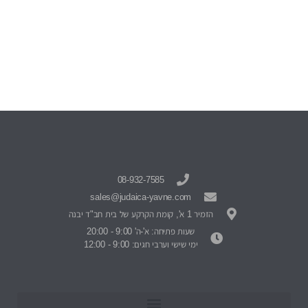
08-932-7585
sales@judaica-yavne.com
הזמיר 1 א', קומת הקרקע של בית חב"ד יבנה
שעות פתיחה: א'-ה' 9:00 - 20:00
ימי שישי וערבי חגים: 9:00 - 12:00