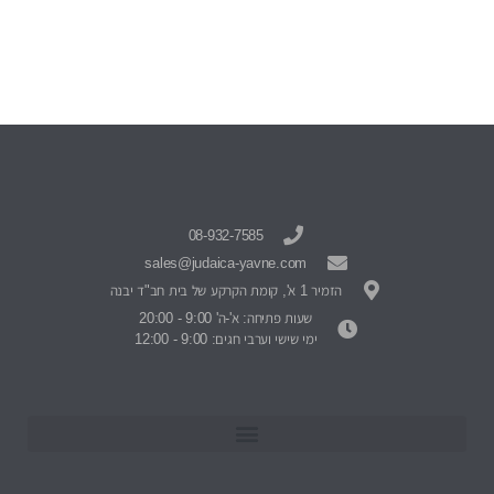
08-932-7585
sales@judaica-yavne.com
הזמיר 1 א', קומת הקרקע של בית חב"ד יבנה
שעות פתיחה: א'-ה' 9:00 - 20:00
ימי שישי וערבי חגים: 9:00 - 12:00