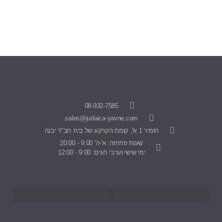
08-932-7585
sales@judaica-yavne.com
הזמיר 1 א', קומת הקרקע של בית חב"ד יבנה
שעות פתיחה: א'-ה' 9:00 - 20:00
ימי שישי וערבי חגים: 9:00 - 12:00