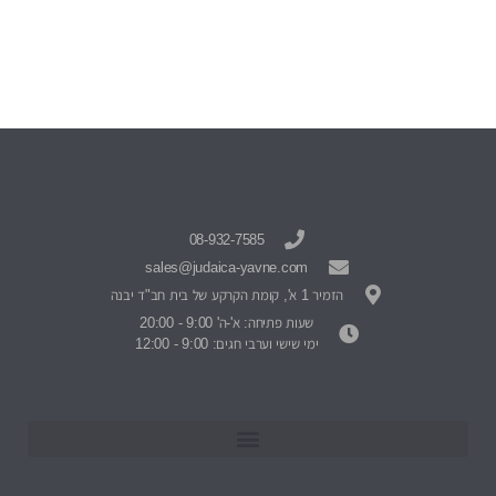
08-932-7585
sales@judaica-yavne.com
הזמיר 1 א', קומת הקרקע של בית חב"ד יבנה
שעות פתיחה: א'-ה' 9:00 - 20:00
ימי שישי וערבי חגים: 9:00 - 12:00