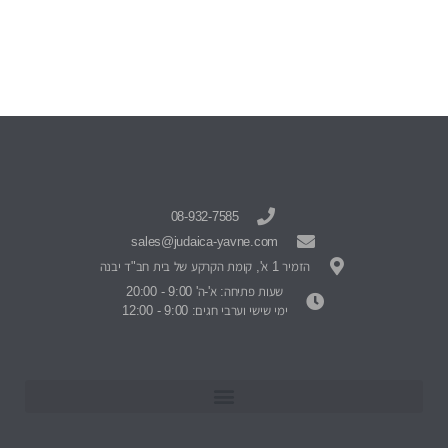
08-932-7585
sales@judaica-yavne.com
הזמיר 1 א', קומת הקרקע של בית חב"ד יבנה
שעות פתיחה: א'-ה' 9:00 - 20:00
ימי שישי וערבי חגים: 9:00 - 12:00