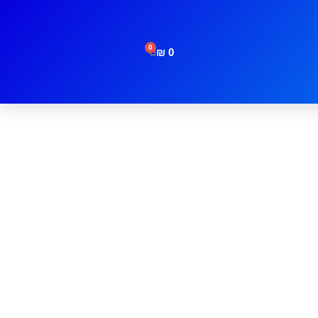
0
₪
0