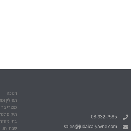
חנוכה
תפילין ומז
מוצרי בר 
תיקים לטלי
08-932-7585
בתי מזוזה
sales@judaica-yavne.com
שבת וחג