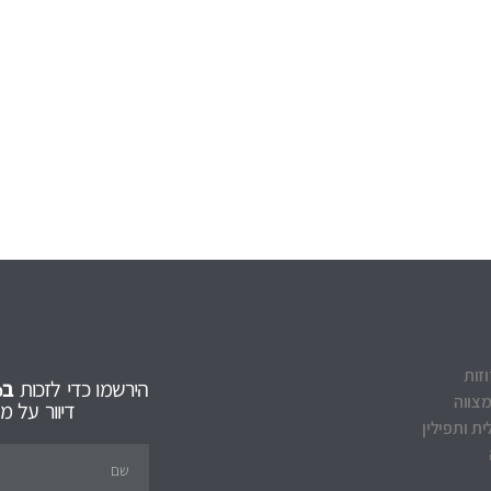
וזות
הירשמו כדי לזכות
ב5% הנחה
מצווה
דיוור על 
ת ותפילין