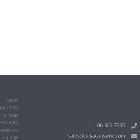
חנוכה
תפילין ומז
מוצרי בר 
תיקים לטלי
08-932-7585
בתי מזוזה
sales@judaica-yavne.com
שבת וחג