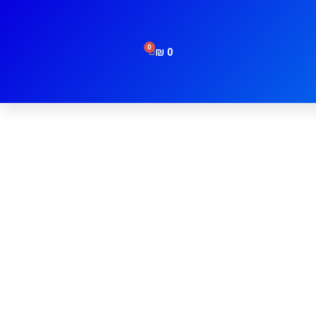
0
₪
0