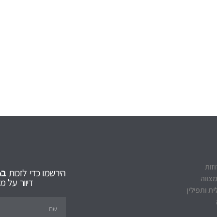
וזות
הירשמו כדי לזכות
ב5% הנחה
מצווה
דיוור על 
ת ותפילין