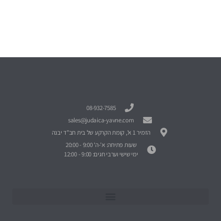
08-932-7585
sales@judaica-yavne.com
הזמיר 1 א', קומת הקרקע של בית חב"ד יבנה
שעות פתיחה: א'-ה' 9:00 - 20:00
ימי שישי וערבי חגים: 9:00 - 12:00