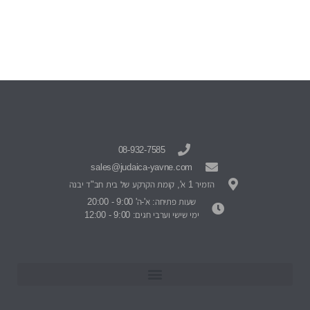
08-932-7585
sales@judaica-yavne.com
הזמיר 1 א', קומת הקרקע של בית חב"ד יבנה
שעות פתיחה: א'-ה' 9:00 - 20:00
ימי שישי וערבי חגים: 9:00 - 12:00