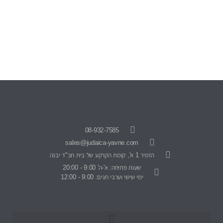
08-932-7585
sales@judaica-yavne.com
הזמיר 1 א', קומת הקרקע של בית חב"ד יבנה
שעות פתיחה: א'-ה' 9:00 - 20:00
ימי שישי וערבי חגים: 9:00 - 12:00