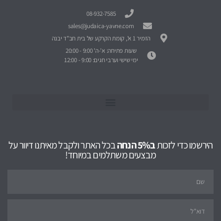
08-932-7585
sales@judaica-yavne.com
הזמיר 1 א', קומת הקרקע של בית חב"ד יבנה
שעות פתיחה: א'-ה' 9:00 - 20:00
ימי שישי וערבי חגים: 9:00 - 12:00
הירשמו כדי לזכות
ב5% הנחה
בכל האתר ולקבל מאיתנו דיוור על
מבצעים משתלמים במיוחד!