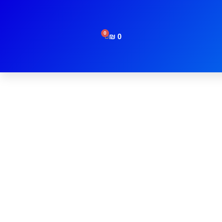
0
₪
0