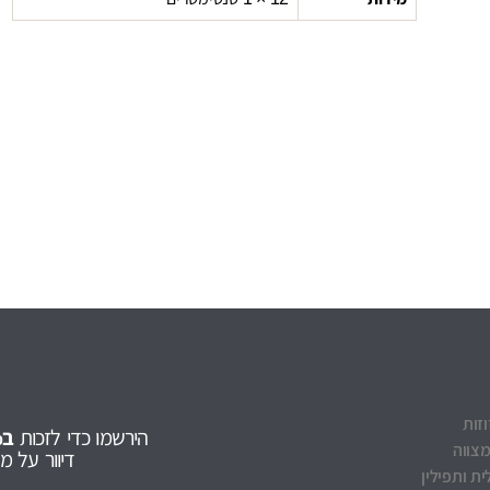
וזות
הירשמו כדי לזכות
ב5% הנחה
מצווה
דיוור על 
ת ותפילין