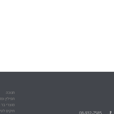
חנוכה
תפילין ומז
מוצרי בר 
תיקים לטלי
08-932-7585