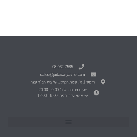
08-932-7585
sales@judaica-yavne.com
הזמיר 1 א', קומת הקרקע של בית חב"ד יבנה
שעות פתיחה: א'-ה' 9:00 - 20:00
ימי שישי וערבי חגים: 9:00 - 12:00