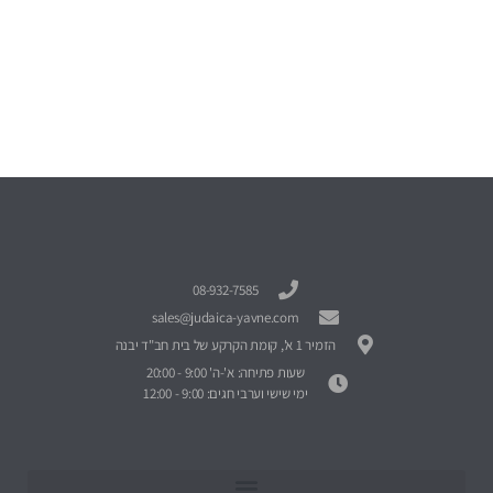
08-932-7585
sales@judaica-yavne.com
הזמיר 1 א', קומת הקרקע של בית חב"ד יבנה
שעות פתיחה: א'-ה' 9:00 - 20:00
ימי שישי וערבי חגים: 9:00 - 12:00