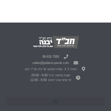
08-932-7585
sales@judaica-yavne.com
הזמיר 1 א', קומת הקרקע של בית חב"ד יבנה
שעות פתיחה: א'-ה' 9:00 - 20:00
ימי שישי וערבי חגים: 9:00 - 12:00