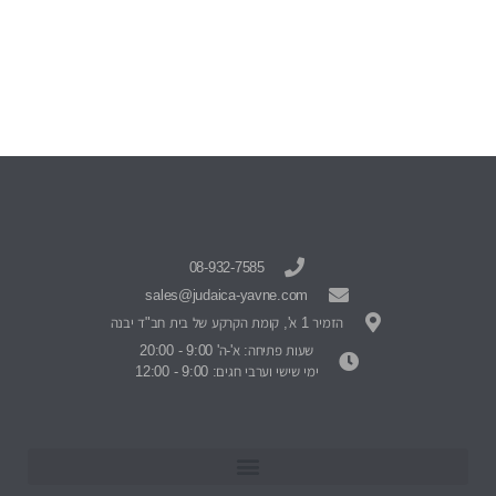
08-932-7585
sales@judaica-yavne.com
הזמיר 1 א', קומת הקרקע של בית חב"ד יבנה
שעות פתיחה: א'-ה' 9:00 - 20:00
ימי שישי וערבי חגים: 9:00 - 12:00