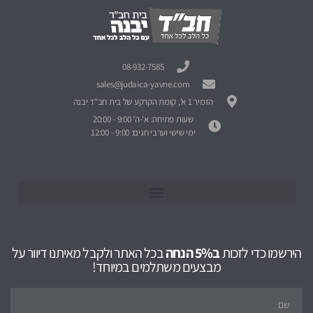
08-932-7585
sales@judaica-yavne.com
הזמיר 1 א', קומת הקרקע של בית חב"ד יבנה
שעות פתיחה: א'-ה' 9:00 - 20:00
ימי שישי וערבי חגים: 9:00 - 12:00
הירשמו כדי לזכות
ב5% הנחה
בכל האתר ולקבל מאיתנו דיוור על
מבצעים משתלמים במיוחד!