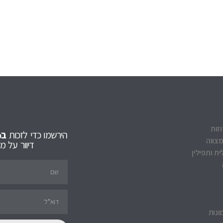
וזות
הירשמו כדי לזכות
ב5% הנחה
מצווה
דיוור על 
ת ותפילין
ונות