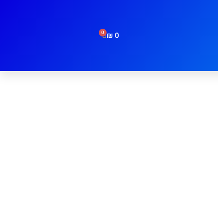
0
₪
0