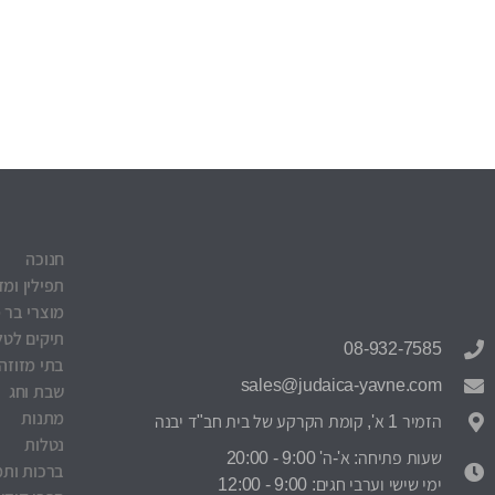
חנוכה
תפילין ומז
מוצרי בר 
תיקים לטלי
08-932-7585
בתי מזוזה
sales@judaica-yavne.com
שבת וחג
מתנות
הזמיר 1 א', קומת הקרקע של בית חב"ד יבנה
נטלות
שעות פתיחה: א'-ה' 9:00 - 20:00
ברכות ותמ
ימי שישי וערבי חגים: 9:00 - 12:00