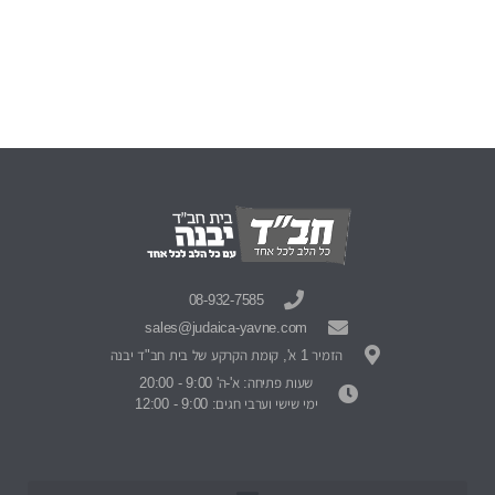
08-932-7585
sales@judaica-yavne.com
הזמיר 1 א', קומת הקרקע של בית חב"ד יבנה
שעות פתיחה: א'-ה' 9:00 - 20:00
ימי שישי וערבי חגים: 9:00 - 12:00