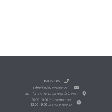
08-932-7585
sales@judaica-yavne.com
הזמיר 1 א', קומת הקרקע של בית חב"ד יבנה
שעות פתיחה: א'-ה' 9:00 - 20:00
ימי שישי וערבי חגים: 9:00 - 12:00