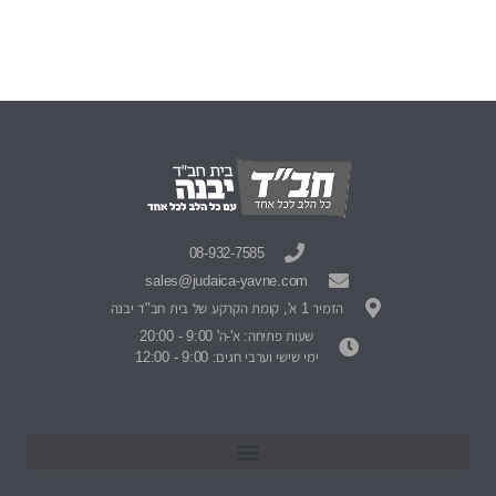
08-932-7585
sales@judaica-yavne.com
הזמיר 1 א', קומת הקרקע של בית חב"ד יבנה
שעות פתיחה: א'-ה' 9:00 - 20:00
ימי שישי וערבי חגים: 9:00 - 12:00