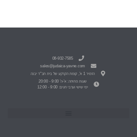
08-932-7585
sales@judaica-yavne.com
הזמיר 1 א', קומת הקרקע של בית חב"ד יבנה
שעות פתיחה: א'-ה' 9:00 - 20:00
ימי שישי וערבי חגים: 9:00 - 12:00