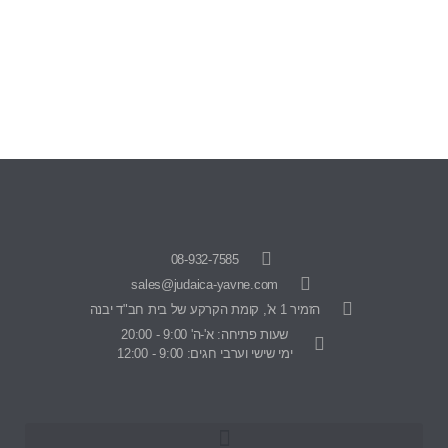
08-932-7585
sales@judaica-yavne.com
הזמיר 1 א', קומת הקרקע של בית חב"ד יבנה
שעות פתיחה: א'-ה' 9:00 - 20:00
ימי שישי וערבי חגים: 9:00 - 12:00