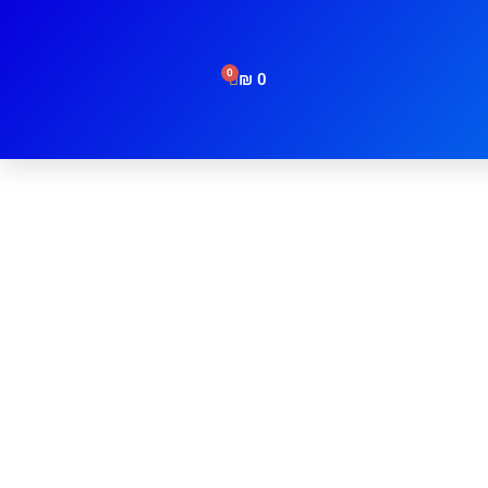
0
₪
0